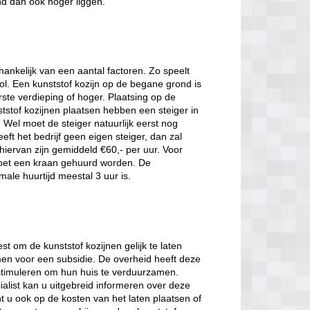
nd dan ook hoger liggen.
hankelijk van een aantal factoren. Zo speelt
l. Een kunststof kozijn op de begane grond is
ste verdieping of hoger. Plaatsing op de
ststof kozijnen plaatsen hebben een steiger in
 Wel moet de steiger natuurlijk eerst nog
t het bedrijf geen eigen steiger, dan zal
ervan zijn gemiddeld €60,- per uur. Voor
moet een kraan gehuurd worden. De
male huurtijd meestal 3 uur is.
st om de kunststof kozijnen gelijk te laten
men voor een subsidie. De overheid heeft deze
stimuleren om hun huis te verduurzamen.
ialist kan u uitgebreid informeren over deze
t u ook op de kosten van het laten plaatsen of