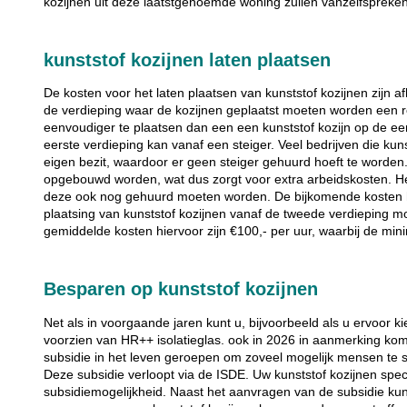
kozijnen uit deze laatstgenoemde woning zullen vanzelfspreke
kunststof kozijnen laten plaatsen
De kosten voor het laten plaatsen van kunststof kozijnen zijn af
de verdieping waar de kozijnen geplaatst moeten worden een ro
eenvoudiger te plaatsen dan een een kunststof kozijn op de eer
eerste verdieping kan vanaf een steiger. Veel bedrijven die kun
eigen bezit, waardoor er geen steiger gehuurd hoeft te worden.
opgebouwd worden, wat dus zorgt voor extra arbeidskosten. Heef
deze ook nog gehuurd moeten worden. De bijkomende kosten hi
plaatsing van kunststof kozijnen vanaf de tweede verdieping 
gemiddelde kosten hiervoor zijn €100,- per uur, waarbij de mini
Besparen op kunststof kozijnen
Net als in voorgaande jaren kunt u, bijvoorbeeld als u ervoor kie
voorzien van HR++ isolatieglas. ook in 2026 in aanmerking ko
subsidie in het leven geroepen om zoveel mogelijk mensen te 
Deze subsidie verloopt via de ISDE. Uw kunststof kozijnen spec
subsidiemogelijkheid. Naast het aanvragen van de subsidie kun