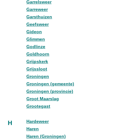
Garrelsweer
Garreweer
Garsthuizen
Geefsweer
Gideon
Glimmen
Godlinze
Goldhoorn
Grijpskerk
Grijssloot
Groningen
Groningen (gemeente)
Groningen (provincie)
Groot Maarslag
Grootegast
Hardeweer
H
Haren
Haren (Groningen)