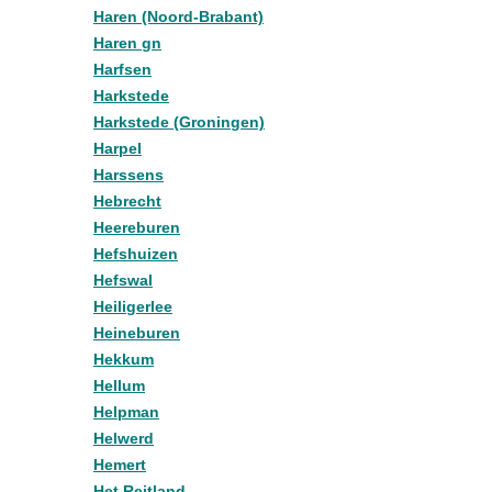
Haren (Noord-Brabant)
Haren gn
Harfsen
Harkstede
Harkstede (Groningen)
Harpel
Harssens
Hebrecht
Heereburen
Hefshuizen
Hefswal
Heiligerlee
Heineburen
Hekkum
Hellum
Helpman
Helwerd
Hemert
Het Reitland