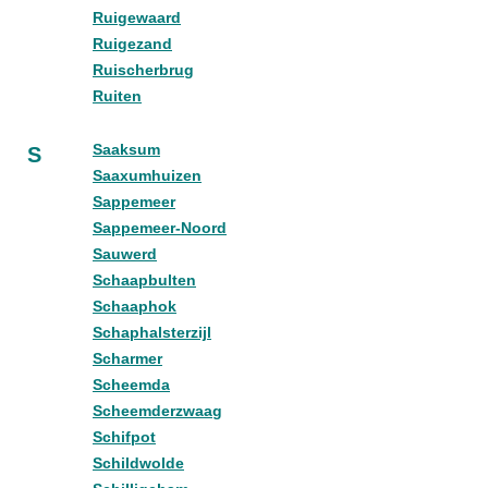
Ruigewaard
Ruigezand
Ruischerbrug
Ruiten
Saaksum
S
Saaxumhuizen
Sappemeer
Sappemeer-Noord
Sauwerd
Schaapbulten
Schaaphok
Schaphalsterzijl
Scharmer
Scheemda
Scheemderzwaag
Schifpot
Schildwolde