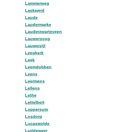
Lammerweg
Laskwerd
Laude
Laudermarke
Lauderzwarteveen
Lauwersoog
Lauwerzijl
Leegkerk
Leek
Leemdobben
Leens
Leermens
Lellens
Lethe
Lettelbert
Loppersum
Losdorp
Lucaswolde
Luddeweer