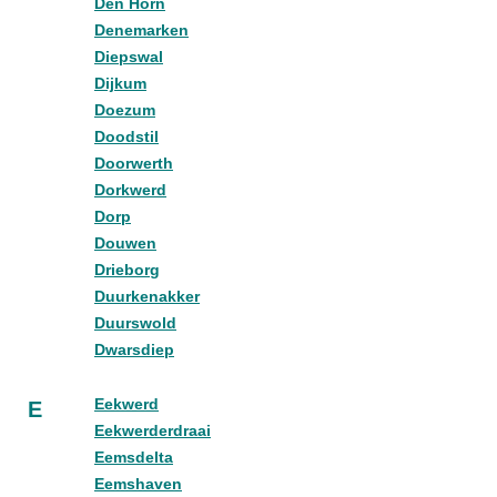
Den Horn
Denemarken
Diepswal
Dijkum
Doezum
Doodstil
Doorwerth
Dorkwerd
Dorp
Douwen
Drieborg
Duurkenakker
Duurswold
Dwarsdiep
Eekwerd
E
Eekwerderdraai
Eemsdelta
Eemshaven