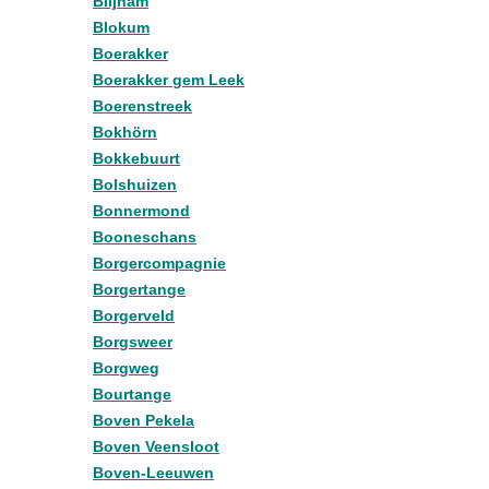
Blijham
Blokum
Boerakker
Boerakker gem Leek
Boerenstreek
Bokhörn
Bokkebuurt
Bolshuizen
Bonnermond
Booneschans
Borgercompagnie
Borgertange
Borgerveld
Borgsweer
Borgweg
Bourtange
Boven Pekela
Boven Veensloot
Boven-Leeuwen