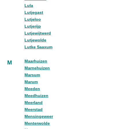
Lula
Lutjegast
Lutjeloo
Lutjerijp
Lutjewijtwerd
Lutjewolde
Lutke Saaxum
Maarhuizen
M
Marnehuizen
Marsum
Marum
Meeden
Meedhuizen
Meerland
Meerstad
Mensingeweer
Menterwolde