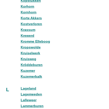
Kopstukken
Korhorn
Kornhorn
Korte Akkers
Kostverloren
Krassum
Krewerd
Kromme Elleboog
Kropswolde
Kruiselwerk
Kruisweg
Kröddeburen
Kuzemer
Kuzemerbalk
Lageland
L
Lagemeeden
Lalleweer
Lammerburen