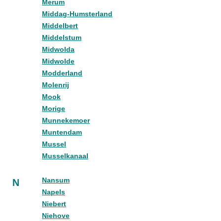
Merum
Middag-Humsterland
Middelbert
Middelstum
Midwolda
Midwolde
Modderland
Molenrij
Mook
Morige
Munnekemoer
Muntendam
Mussel
Musselkanaal
Nansum
N
Napels
Niebert
Niehove