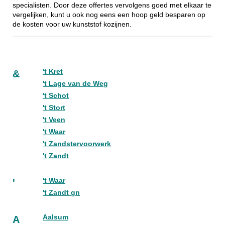
specialisten. Door deze offertes vervolgens goed met elkaar te
vergelijken, kunt u ook nog eens een hoop geld besparen op
de kosten voor uw kunststof kozijnen.
't Kret
&
't Lage van de Weg
't Schot
't Stort
't Veen
't Waar
't Zandstervoorwerk
't Zandt
't Waar
'
't Zandt gn
Aalsum
A