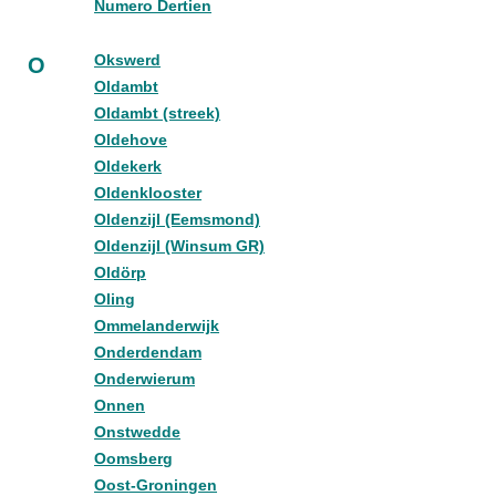
Numero Dertien
Okswerd
O
Oldambt
Oldambt (streek)
Oldehove
Oldekerk
Oldenklooster
Oldenzijl (Eemsmond)
Oldenzijl (Winsum GR)
Oldörp
Oling
Ommelanderwijk
Onderdendam
Onderwierum
Onnen
Onstwedde
Oomsberg
Oost-Groningen