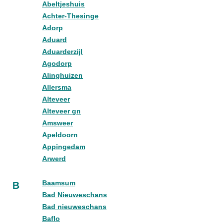
Abeltjeshuis
Achter-Thesinge
Adorp
Aduard
Aduarderzijl
Agodorp
Alinghuizen
Allersma
Alteveer
Alteveer gn
Amsweer
Apeldoorn
Appingedam
Arwerd
Baamsum
B
Bad Nieuweschans
Bad nieuweschans
Baflo