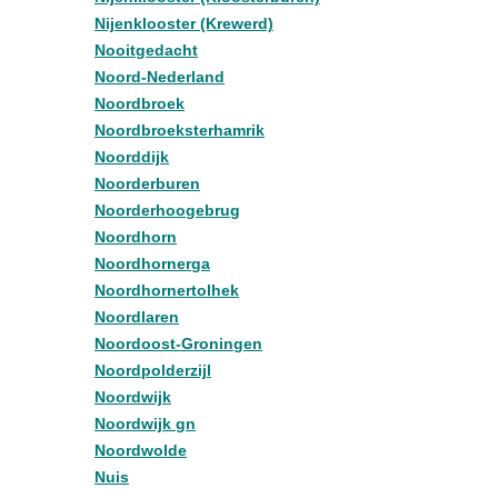
Nijenklooster (Krewerd)
Nooitgedacht
Noord-Nederland
Noordbroek
Noordbroeksterhamrik
Noorddijk
Noorderburen
Noorderhoogebrug
Noordhorn
Noordhornerga
Noordhornertolhek
Noordlaren
Noordoost-Groningen
Noordpolderzijl
Noordwijk
Noordwijk gn
Noordwolde
Nuis