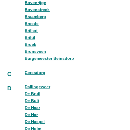
Bovenrijge
Bovenstreek
Braamberg
Breede
Brillerij
Briltil
Broek
Bronsveen
Burgemeester Beinsdorp
Ceresdorp
C
Dallingeweer
D
De Bruil
De Bult
De Haar
De Har
De Haspel
De Holm