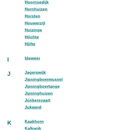
Hoornsedijk
Hornhuizen
Horsten
Houwerzijl
Huizinge
Höchte
Höfte
Ideweer
I
Jagerswijk
J
Jipsingboermussel
Jipsingboertange
Jipsinghuizen
Jonkersvaart
Jukwerd
Kaakhorn
K
Kalkwijk