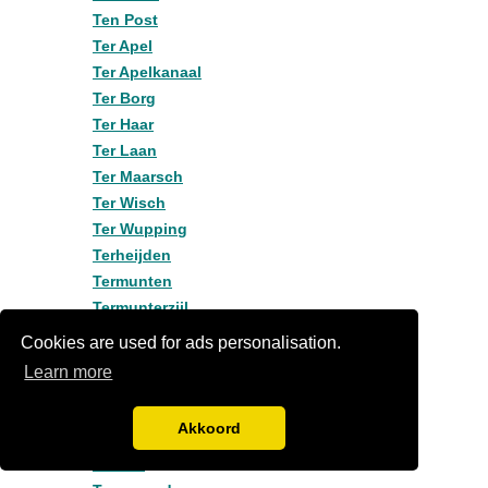
Ten Post
Ter Apel
Ter Apelkanaal
Ter Borg
Ter Haar
Ter Laan
Ter Maarsch
Ter Wisch
Ter Wupping
Terheijden
Termunten
Termunterzijl
Thesinge
Cookies are used for ads personalisation.
Tinallinge
Learn more
Tjabbesoord
Tjamsweer
Akkoord
Tjuchem
Tolbert