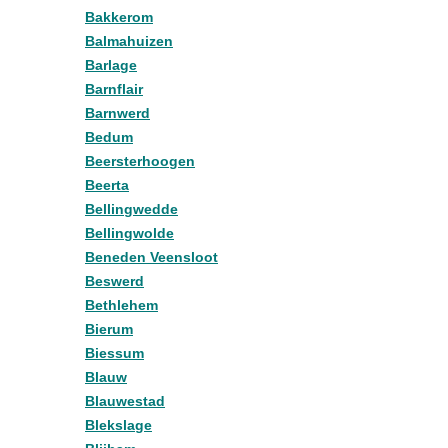
Bakkerom
Balmahuizen
Barlage
Barnflair
Barnwerd
Bedum
Beersterhoogen
Beerta
Bellingwedde
Bellingwolde
Beneden Veensloot
Beswerd
Bethlehem
Bierum
Biessum
Blauw
Blauwestad
Blekslage