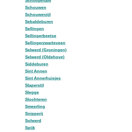
Schilligeham
Schouwen
Schouwerzijl
Sebaldeburen
Sellingen
Sellingerbeetse
Sellingerzwarteveen
Selwerd (Groningen)
Selwerd (Oldehove)
Siddeburen
Sint Annen
Sint Annerhuisjes
Slaperstil
Slegge
Slochteren
Smeerling
Snipperij
Solwerd
Spijk