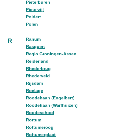
Pieterburen
Pieterzijl
Poldert
Polen
Ranum
R
Rasquert
Regio Groningen-Assen
Reiderland
Rhederbrug
Rhederveld
Rijsdam
Roelage
Roodehaan (Engelbert)
Roodehaan (Warfhuizen)
Roodeschool
Rottum
Rottumeroog
Rottumerplaat