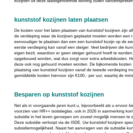
kozijnen uit deze laatstgenoemde woning zullen vanzelfspreke
kunststof kozijnen laten plaatsen
De kosten voor het laten plaatsen van kunststof kozijnen zijn af
de verdieping waar de kozijnen geplaatst moeten worden een ro
eenvoudiger te plaatsen dan een een kunststof kozijn op de eer
eerste verdieping kan vanaf een steiger. Veel bedrijven die kun
eigen bezit, waardoor er geen steiger gehuurd hoeft te worden.
opgebouwd worden, wat dus zorgt voor extra arbeidskosten. Heef
deze ook nog gehuurd moeten worden. De bijkomende kosten hi
plaatsing van kunststof kozijnen vanaf de tweede verdieping 
gemiddelde kosten hiervoor zijn €100,- per uur, waarbij de mini
Besparen op kunststof kozijnen
Net als in voorgaande jaren kunt u, bijvoorbeeld als u ervoor kie
voorzien van HR++ isolatieglas. ook in 2026 in aanmerking ko
subsidie in het leven geroepen om zoveel mogelijk mensen te 
Deze subsidie verloopt via de ISDE. Uw kunststof kozijnen spec
subsidiemogelijkheid. Naast het aanvragen van de subsidie kun