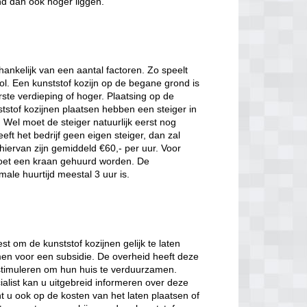
nd dan ook hoger liggen.
hankelijk van een aantal factoren. Zo speelt
l. Een kunststof kozijn op de begane grond is
ste verdieping of hoger. Plaatsing op de
ststof kozijnen plaatsen hebben een steiger in
 Wel moet de steiger natuurlijk eerst nog
t het bedrijf geen eigen steiger, dan zal
ervan zijn gemiddeld €60,- per uur. Voor
moet een kraan gehuurd worden. De
male huurtijd meestal 3 uur is.
st om de kunststof kozijnen gelijk te laten
men voor een subsidie. De overheid heeft deze
stimuleren om hun huis te verduurzamen.
ialist kan u uitgebreid informeren over deze
t u ook op de kosten van het laten plaatsen of