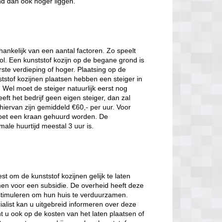
nd dan ook hoger liggen.
hankelijk van een aantal factoren. Zo speelt
l. Een kunststof kozijn op de begane grond is
ste verdieping of hoger. Plaatsing op de
ststof kozijnen plaatsen hebben een steiger in
 Wel moet de steiger natuurlijk eerst nog
t het bedrijf geen eigen steiger, dan zal
ervan zijn gemiddeld €60,- per uur. Voor
moet een kraan gehuurd worden. De
male huurtijd meestal 3 uur is.
st om de kunststof kozijnen gelijk te laten
men voor een subsidie. De overheid heeft deze
stimuleren om hun huis te verduurzamen.
ialist kan u uitgebreid informeren over deze
t u ook op de kosten van het laten plaatsen of