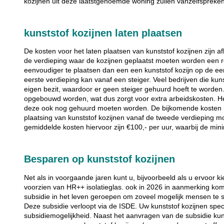
kozijnen uit deze laatstgenoemde woning zullen vanzelfspreke
kunststof kozijnen laten plaatsen
De kosten voor het laten plaatsen van kunststof kozijnen zijn af
de verdieping waar de kozijnen geplaatst moeten worden een ro
eenvoudiger te plaatsen dan een een kunststof kozijn op de eer
eerste verdieping kan vanaf een steiger. Veel bedrijven die kun
eigen bezit, waardoor er geen steiger gehuurd hoeft te worden.
opgebouwd worden, wat dus zorgt voor extra arbeidskosten. Heef
deze ook nog gehuurd moeten worden. De bijkomende kosten hi
plaatsing van kunststof kozijnen vanaf de tweede verdieping 
gemiddelde kosten hiervoor zijn €100,- per uur, waarbij de mini
Besparen op kunststof kozijnen
Net als in voorgaande jaren kunt u, bijvoorbeeld als u ervoor kie
voorzien van HR++ isolatieglas. ook in 2026 in aanmerking ko
subsidie in het leven geroepen om zoveel mogelijk mensen te 
Deze subsidie verloopt via de ISDE. Uw kunststof kozijnen spec
subsidiemogelijkheid. Naast het aanvragen van de subsidie kun